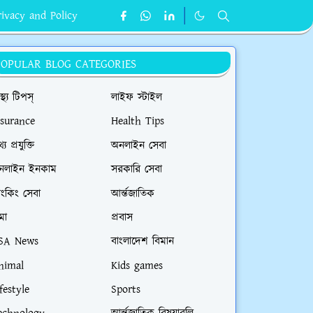
rivacy and Policy
POPULAR BLOG CATEGORIES
াস্থ্য টিপস্
লাইফ স্টাইল
nsurance
Health Tips
্য প্রযুক্তি
অনলাইন সেবা
নলাইন ইনকাম
সরকারি সেবা
যাংকিং সেবা
আর্ন্তজাতিক
মা
প্রবাস
SA News
বাংলাদেশ বিমান
nimal
Kids games
festyle
Sports