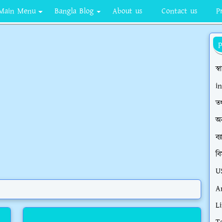
Main Menu
Bangla Blog
About us
Contact us
P
স্ব
i
তথ
অ
ব্
বি
U
A
Li