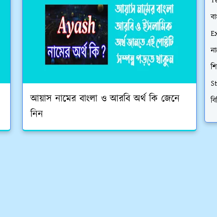
T
বা
E
না
শি
S
আয়াস নামের বাংলা ও আরবি অর্থ কি জেনে
বি
নিন