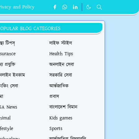
rivacy and Policy
POPULAR BLOG CATEGORIES
াস্থ্য টিপস্
লাইফ স্টাইল
nsurance
Health Tips
্য প্রযুক্তি
অনলাইন সেবা
নলাইন ইনকাম
সরকারি সেবা
যাংকিং সেবা
আর্ন্তজাতিক
মা
প্রবাস
SA News
বাংলাদেশ বিমান
nimal
Kids games
festyle
Sports