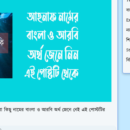
T
বা
E
না
শি
S
বি
 কিছু নামের বাংলা ও আরবি অর্থ জেনে নেই এই পোস্টটির