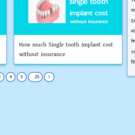
T
বা
E
না
শি
How much Single tooth implant cost
S
without insurance
বি
3
4
5
. . 25