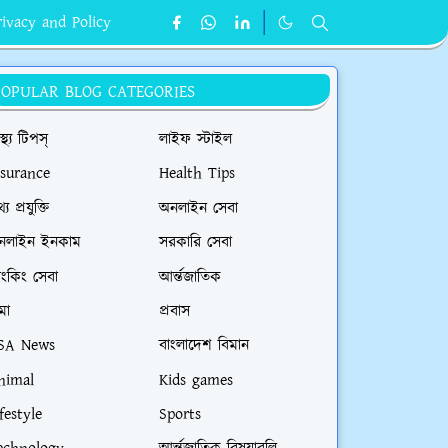
rivacy and Policy
POPULAR BLOG CATEGORIES
াস্থ্য টিপস্
লাইফ স্টাইল
nsurance
Health Tips
্য প্রযুক্তি
অনলাইন সেবা
নলাইন ইনকাম
সরকারি সেবা
যাংকিং সেবা
আর্ন্তজাতিক
মা
প্রবাস
SA News
বাংলাদেশ বিমান
nimal
Kids games
festyle
Sports