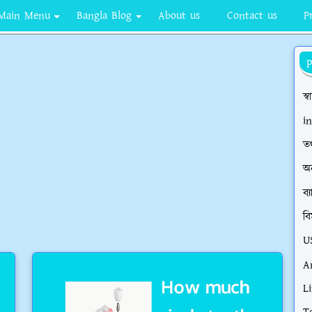
Main Menu
Bangla Blog
About us
Contact us
P
স্ব
i
তথ
অ
ব্
বি
U
A
Li